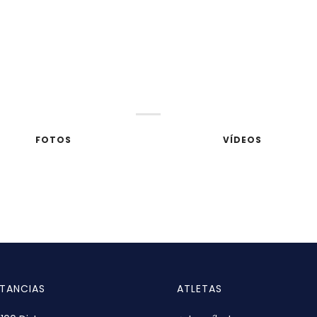
UCHAS GRACIAS TRIATLETA
NOS VEMOS EN 2020
FOTOS
VÍDEOS
STANCIAS
ATLETAS