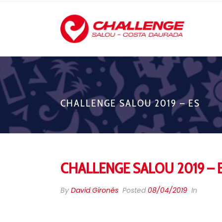
CHALLENGE SALOU 2019 – ES
CHALLENGE SALOU 2019 – 
By
David Gironés
Posted
08/04/2019
In