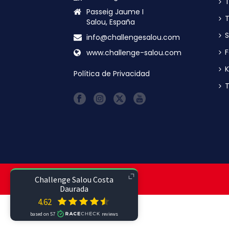
T
Passeig Jaume I
T
Salou, España
S
info@challengesalou.com
F
www.challenge-salou.com
K
Política de Privacidad
T
© ALL RIGHTS RESERVED.