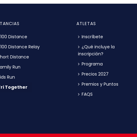
STANCIAS
ATLETAS
100 Distance
Inscríbete
100 Distance Relay
¿Qué incluye la
inscripción?
hort Distance
Programa
amily Run
Precios 2027
ids Run
Premios y Puntos
Tri Together
FAQS