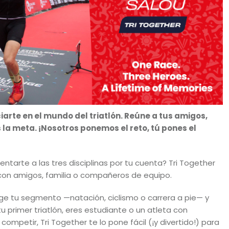
ciarte en el mundo del triatlón. Reúne a tus amigos,
 la meta. ¡Nosotros ponemos el reto, tú pones el
frentarte a las tres disciplinas por tu cuenta? Tri Together
 con amigos, familia o compañeros de equipo.
ge tu segmento —natación, ciclismo o carrera a pie— y
tu primer triatlón, eres estudiante o un atleta con
mpetir, Tri Together te lo pone fácil (¡y divertido!) para