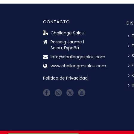
CONTACTO
DI
Challenge Salou
T
Passeig Jaume I
T
Salou, España
S
info@challengesalou.com
F
www.challenge-salou.com
K
Política de Privacidad