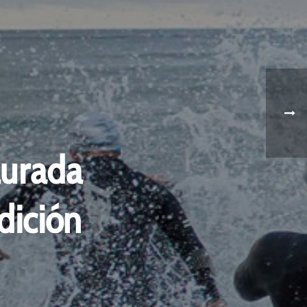
aurada
dición